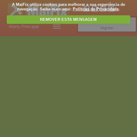
A MaiFix utiliza cookies para melhorar a sua experiência de
navegação. Saiba mais aqui:
Políticas de Privacidade
.
REMOVER ESTA MENSAGEM
Entrar
Menu Principal
Registar