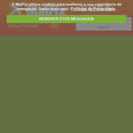
A MaiFix utiliza cookies para melhorar a sua experiência de
navegação. Saiba mais aqui:
Políticas de Privacidade
.
REMOVER ESTA MENSAGEM
Entrar
Menu Principal
Registar