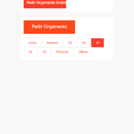
Início
Anterior
28
29
30
31
32
Próxima
Última