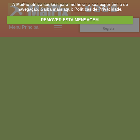
A MaiFix utiliza cookies para melhorar a sua experiência de
navegação. Saiba mais aqui:
Políticas de Privacidade
.
REMOVER ESTA MENSAGEM
Entrar
Menu Principal
Registar