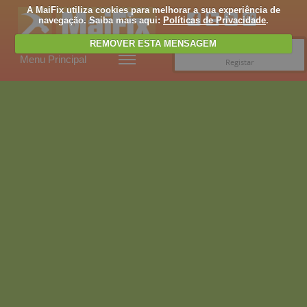
A MaiFix utiliza cookies para melhorar a sua experiência de
navegação. Saiba mais aqui:
Políticas de Privacidade
.
REMOVER ESTA MENSAGEM
Entrar
Menu Principal
Registar