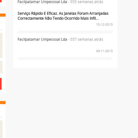
Facilpatamar Unipessoal Lda
- 555 semanas atrás
Serviço Rápido E Eficaz. As Janelas Foram Arranjadas
Correctamente Não Tendo Ocorrido Mais Infil...
15-12-2015
Facilpatamar Unipessoal Lda
- 557 semanas atrás
30-11-2015