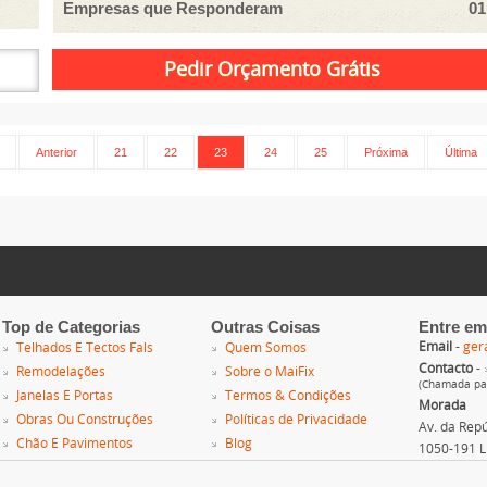
Empresas que Responderam
01
Anterior
21
22
23
24
25
Próxima
Última
Top de Categorias
Outras Coisas
Entre em
Email
-
ger
Telhados E Tectos Fals
Quem Somos
Contacto
-
Remodelações
Sobre o MaiFix
(Chamada par
Janelas E Portas
Termos & Condições
Morada
Obras Ou Construções
Políticas de Privacidade
Av. da Repúb
Chão E Pavimentos
Blog
1050-191 L