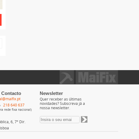
 Contacto
Newsletter
al@maifix.pt
Quer receber as últimas
novidades? Subscreva já a
218 640 637
nossa newsletter.
a rede fixa nacional)
lica, 6, 7º Dir.
isboa