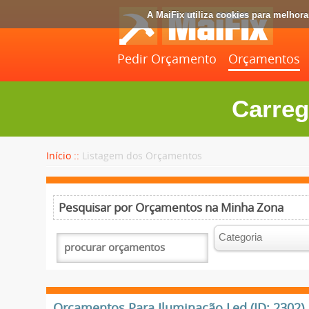
A MaiFix utiliza cookies para melhor
Pedir Orçamento
Orçamentos
Carreg
Início ::
Listagem dos Orçamentos
Pesquisar por Orçamentos na Minha Zona
Orçamentos Para Iluminação Led (ID: 2302)