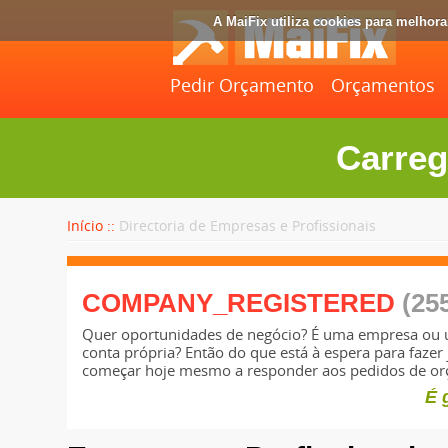
A MaiFix utiliza cookies para melhor
Pedir Orçamento
Orçamentos
Carreg
Início ::
Directoria de Empresas e Profissionais
COMPANY_REGISTERED
(25
Quer oportunidades de negócio? É uma empresa ou 
conta própria? Então do que está à espera para fazer 
começar hoje mesmo a responder aos pedidos de o
É 