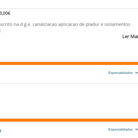
3,00€
scrito na d.g.e. canalizacao aplicacao de pladur e isolamentos
c
Ler Ma
Especialidades
o
Especialidades