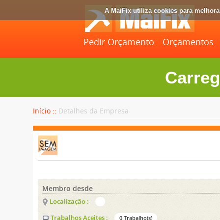
A MaiFix utiliza cookies para melhor
Pedir Orçamento
Orçamentos
Carreg
Início ::
Detalhes da Empresa
Membro desde
Localização :
Trabalhos Aceites :
0 Trabalho(s)