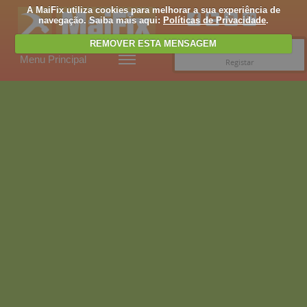
A MaiFix utiliza cookies para melhorar a sua experiência de
navegação. Saiba mais aqui:
Políticas de Privacidade
.
REMOVER ESTA MENSAGEM
Entrar
Menu Principal
Registar