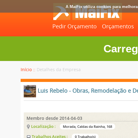
A MaiFix utiliza cookies para melhor
Pedir Orçamento
Orçamentos
Carreg
Início ::
Detalhes da Empresa
Luis Rebelo - Obras, Remodelação e D
Membro desde 2014-04-03
Localização :
Morada, Caldas da Rainha, 168
Trabalhos Aceites :
0 Trabalho(s)