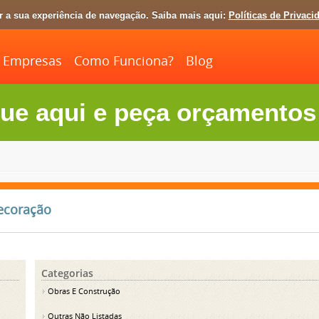
ar a sua experiência de navegação. Saiba mais aqui:
Políticas de Privaci
Empresas
Como Funciona?
Blog
ue aqui e peça orçamentos 
ecoração
Categorias
Obras E Construção
Outras Não Listadas